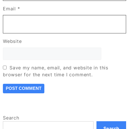
Email
*
Website
Save my name, email, and website in this
browser for the next time I comment.
Search
Search