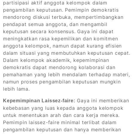
partisipasi aktif anggota kelompok dalam
pengambilan keputusan. Pemimpin demokratis
mendorong diskusi terbuka, mempertimbangkan
pendapat semua anggota, dan mengambil
keputusan secara konsensus. Gaya ini dapat
meningkatkan rasa kepemilikan dan komitmen
anggota kelompok, namun dapat kurang efisien
dalam situasi yang membutuhkan keputusan cepat.
Dalam kelompok akademik, kepemimpinan
demokratis dapat mendorong kolaborasi dan
pemahaman yang lebih mendalam terhadap materi,
namun proses pengambilan keputusan mungkin
lebih lama.
Gaya ini memberikan
Kepemimpinan Laissez-faire:
kebebasan yang luas kepada anggota kelompok
untuk menentukan arah dan cara kerja mereka.
Pemimpin laissez-faire minimal terlibat dalam
pengambilan keputusan dan hanya memberikan