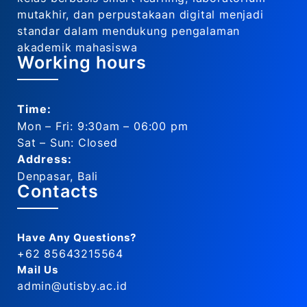
mutakhir, dan perpustakaan digital menjadi
standar dalam mendukung pengalaman
akademik mahasiswa
Working hours
Time:
Mon – Fri: 9:30am – 06:00 pm
Sat – Sun: Closed
Address:
Denpasar, Bali
Contacts
Have Any Questions?
+62 85643215564
Mail Us
admin@utisby.ac.id