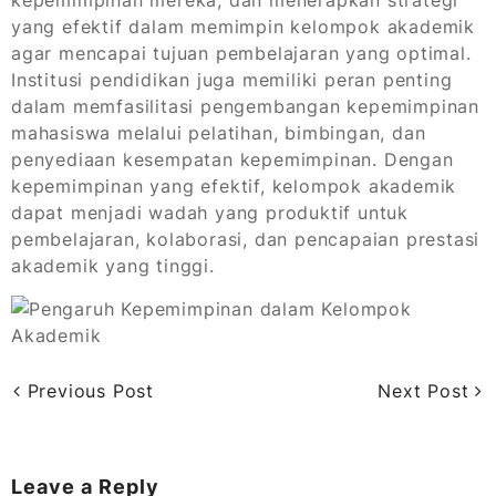
kepemimpinan mereka, dan menerapkan strategi
yang efektif dalam memimpin kelompok akademik
agar mencapai tujuan pembelajaran yang optimal.
Institusi pendidikan juga memiliki peran penting
dalam memfasilitasi pengembangan kepemimpinan
mahasiswa melalui pelatihan, bimbingan, dan
penyediaan kesempatan kepemimpinan. Dengan
kepemimpinan yang efektif, kelompok akademik
dapat menjadi wadah yang produktif untuk
pembelajaran, kolaborasi, dan pencapaian prestasi
akademik yang tinggi.
Previous Post
Next Post
Leave a Reply