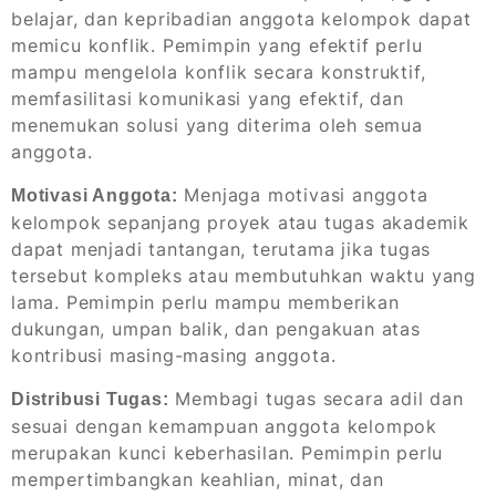
belajar, dan kepribadian anggota kelompok dapat
memicu konflik. Pemimpin yang efektif perlu
mampu mengelola konflik secara konstruktif,
memfasilitasi komunikasi yang efektif, dan
menemukan solusi yang diterima oleh semua
anggota.
Menjaga motivasi anggota
Motivasi Anggota:
kelompok sepanjang proyek atau tugas akademik
dapat menjadi tantangan, terutama jika tugas
tersebut kompleks atau membutuhkan waktu yang
lama. Pemimpin perlu mampu memberikan
dukungan, umpan balik, dan pengakuan atas
kontribusi masing-masing anggota.
Membagi tugas secara adil dan
Distribusi Tugas:
sesuai dengan kemampuan anggota kelompok
merupakan kunci keberhasilan. Pemimpin perlu
mempertimbangkan keahlian, minat, dan