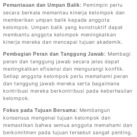
Pemimpin perlu
Pemantauan dan Umpan Balik:
secara berkala memantau kinerja kelompok dan
memberikan umpan balik kepada anggota
kelompok. Umpan balik yang konstruktif dapat
membantu anggota kelompok meningkatkan
kinerja mereka dan mencapai tujuan akademik.
Membagi
Pembagian Peran dan Tanggung Jawab:
peran dan tanggung jawab secara jelas dapat
meningkatkan efisiensi dan mengurangi konflik.
Setiap anggota kelompok perlu memahami peran
dan tanggung jawab mereka serta bagaimana
kontribusi mereka berkontribusi pada keberhasilan
kelompok.
Membangun
Fokus pada Tujuan Bersama:
konsensus mengenai tujuan kelompok dan
memastikan bahwa semua anggota memahami dan
berkomitmen pada tujuan tersebut sangat penting.