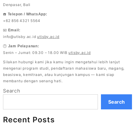
Denpasar, Bali
☎️
Telepon / WhatsApp:
+62 856 4321 5564
📧
Email:
info@utisby.ac.id
utisby.ac.id
🕒
Jam Pelayanan:
Senin – Jumat: 09.30 – 18.00 WIB
utisby.ac.id
Silakan hubungi kami jika kamu ingin mengetahui lebih lanjut
mengenai program studi, pendaftaran mahasiswa baru, magang,
beasiswa, kemitraan, atau kunjungan kampus — kami siap
membantu dengan senang hati.
Search
Search
Recent Posts