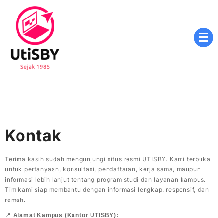
Skip
to
content
Masa Depan Cerah, Pendidikan Berkualitas, Inovasi
utisby.ac.id
Tanpa Batas
Kontak
Terima kasih sudah mengunjungi situs resmi UTISBY. Kami terbuka
untuk pertanyaan, konsultasi, pendaftaran, kerja sama, maupun
informasi lebih lanjut tentang program studi dan layanan kampus.
Tim kami siap membantu dengan informasi lengkap, responsif, dan
ramah.
📍
Alamat Kampus (Kantor UTISBY):