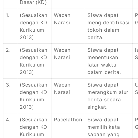
Dasar (KD)
1.
(Sesuaikan
Wacan
Siswa dapat
P
dengan KD
Narasi
mengidentifikasi
Kurikulum
tokoh dalam
2013)
cerita.
2.
(Sesuaikan
Wacan
Siswa dapat
I
dengan KD
Narasi
menentukan
S
Kurikulum
latar waktu
2013)
dalam cerita.
3.
(Sesuaikan
Wacan
Siswa dapat
U
dengan KD
Narasi
merangkum alur
S
Kurikulum
cerita secara
2013)
singkat.
4.
(Sesuaikan
Pacelathon
Siswa dapat
P
dengan KD
memilih kata
Kurikulum
sapaan yang