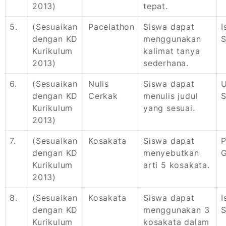
2013)
tepat.
5.
(Sesuaikan
Pacelathon
Siswa dapat
I
dengan KD
menggunakan
S
Kurikulum
kalimat tanya
2013)
sederhana.
6.
(Sesuaikan
Nulis
Siswa dapat
U
dengan KD
Cerkak
menulis judul
S
Kurikulum
yang sesuai.
2013)
7.
(Sesuaikan
Kosakata
Siswa dapat
P
dengan KD
menyebutkan
Kurikulum
arti 5 kosakata.
2013)
8.
(Sesuaikan
Kosakata
Siswa dapat
I
dengan KD
menggunakan 3
S
Kurikulum
kosakata dalam