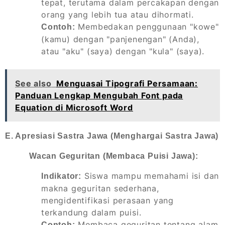
tepat, terutama dalam percakapan dengan
orang yang lebih tua atau dihormati.
Membedakan penggunaan "kowe"
Contoh:
(kamu) dengan "panjenengan" (Anda),
atau "aku" (saya) dengan "kula" (saya).
See also
Menguasai Tipografi Persamaan:
Panduan Lengkap Mengubah Font pada
Equation di Microsoft Word
E. Apresiasi Sastra Jawa (Menghargai Sastra Jawa)
Wacan Geguritan (Membaca Puisi Jawa):
Siswa mampu memahami isi dan
Indikator:
makna geguritan sederhana,
mengidentifikasi perasaan yang
terkandung dalam puisi.
Membaca geguritan tentang alam
Contoh: