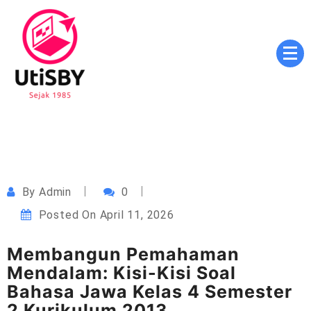
Skip
to
content
Masa Depan Cerah, Pendidikan Berkualitas, Inovasi
utisby.ac.id
Tanpa Batas
By
Admin
0
Posted On
April 11, 2026
Membangun Pemahaman
Mendalam: Kisi-Kisi Soal
Bahasa Jawa Kelas 4 Semester
2 Kurikulum 2013