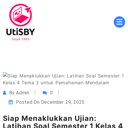
Skip
to
content
Masa Depan Cerah, Pendidikan Berkualitas, Inovasi
utisby.ac.id
Tanpa Batas
By
Admin
0
Posted On
December 29, 2025
Siap Menaklukkan Ujian:
Latihan Soal Semester 1 Kelas 4