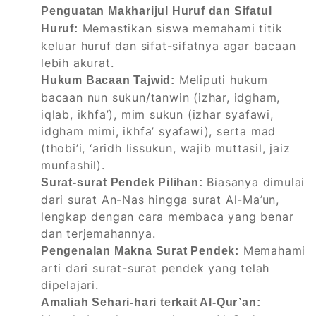
Penguatan Makharijul Huruf dan Sifatul
Memastikan siswa memahami titik
Huruf:
keluar huruf dan sifat-sifatnya agar bacaan
lebih akurat.
Meliputi hukum
Hukum Bacaan Tajwid:
bacaan nun sukun/tanwin (izhar, idgham,
iqlab, ikhfa’), mim sukun (izhar syafawi,
idgham mimi, ikhfa’ syafawi), serta mad
(thobi’i, ‘aridh lissukun, wajib muttasil, jaiz
munfashil).
Biasanya dimulai
Surat-surat Pendek Pilihan:
dari surat An-Nas hingga surat Al-Ma’un,
lengkap dengan cara membaca yang benar
dan terjemahannya.
Memahami
Pengenalan Makna Surat Pendek:
arti dari surat-surat pendek yang telah
dipelajari.
Amaliah Sehari-hari terkait Al-Qur’an: