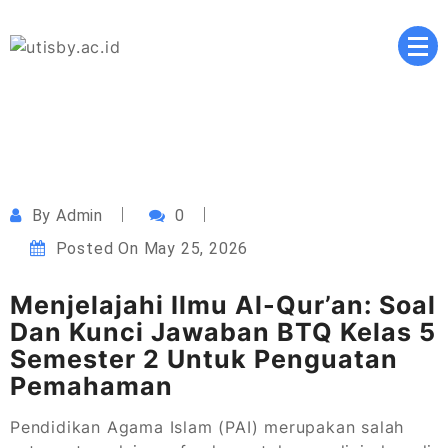
Skip
to
content
Masa Depan Cerah, Pendidikan Berkualitas, Inovasi
utisby.ac.id
Tanpa Batas
By
Admin
0
Posted On
May 25, 2026
Menjelajahi Ilmu Al-Qur’an: Soal
Dan Kunci Jawaban BTQ Kelas 5
Semester 2 Untuk Penguatan
Pemahaman
Pendidikan Agama Islam (PAI) merupakan salah