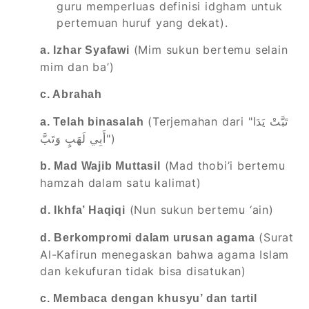
guru memperluas definisi idgham untuk
pertemuan huruf yang dekat).
(Mim sukun bertemu selain
a. Izhar Syafawi
mim dan ba’)
c. Abrahah
(Terjemahan dari "تَبَّتْ يَدَا
a. Telah binasalah
أَبِي لَهَبٍ وَتَبَّ")
(Mad thobi’i bertemu
b. Mad Wajib Muttasil
hamzah dalam satu kalimat)
(Nun sukun bertemu ‘ain)
d. Ikhfa’ Haqiqi
(Surat
d. Berkompromi dalam urusan agama
Al-Kafirun menegaskan bahwa agama Islam
dan kekufuran tidak bisa disatukan)
c. Membaca dengan khusyu’ dan tartil