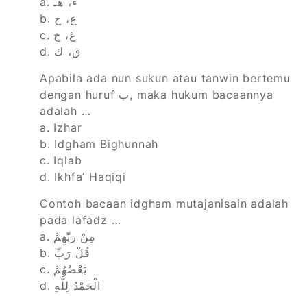
a. ء، هـ
b. ع، ح
c. غ، خ
d. ق، ك
Apabila ada nun sukun atau tanwin bertemu
dengan huruf ب, maka hukum bacaannya
adalah …
a. Izhar
b. Idgham Bighunnah
c. Iqlab
d. Ikhfa’ Haqiqi
Contoh bacaan idgham mutajanisain adalah
pada lafadz …
a. مِنْ رَبِّهِمْ
b. قُلْ رَبِّ
c. بَعْضُهُمْ
d. الْحَمْدُ لِلَّهِ