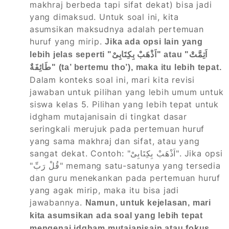
makhraj berbeda tapi sifat dekat) bisa jadi
yang dimaksud. Untuk soal ini, kita
asumsikan maksudnya adalah pertemuan
huruf yang mirip.
Jika ada opsi lain yang
lebih jelas seperti "اَذْهَبْ بِكِتَابِىْ" atau "اَتِمَّتْ
طَائِفَةٌ" (ta’ bertemu tho’), maka itu lebih tepat.
Dalam konteks soal ini, mari kita revisi
jawaban untuk pilihan yang lebih umum untuk
siswa kelas 5. Pilihan yang lebih tepat untuk
idgham mutajanisain di tingkat dasar
seringkali merujuk pada pertemuan huruf
yang sama makhraj dan sifat, atau yang
sangat dekat. Contoh: "اَذْهَبْ بِكِتَابِىْ". Jika opsi
"قُلْ رَبِّ" memang satu-satunya yang tersedia
dan guru menekankan pada pertemuan huruf
yang agak mirip, maka itu bisa jadi
jawabannya.
Namun, untuk kejelasan, mari
kita asumsikan ada soal yang lebih tepat
mengenai idgham mutajanisain atau fokus