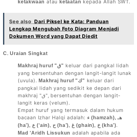
atau
kepada Allah SWT.
ketakwaan
ketaatan
See also
Dari Piksel ke Kata: Panduan
Lengkap Mengubah Foto Diagram Menjadi
Dokumen Word yang Dapat Diedit
C. Uraian Singkat
keluar dari pangkal lidah
Makhraj huruf "ق"
yang bersentuhan dengan langit-langit lunak
(uvula).
keluar dari
Makhraj huruf "ك"
pangkal lidah yang sedikit ke depan dari
makhraj "ق", bersentuhan dengan langit-
langit keras (velum).
Empat huruf yang termasuk dalam hukum
bacaan Izhar Halqi adalah:
ء (hamzah), هـ
.
(ha’), ع (‘ain), ح (ha’), غ (ghain), خ (kha’)
adalah apabila ada
Mad ‘Aridh Lissukun