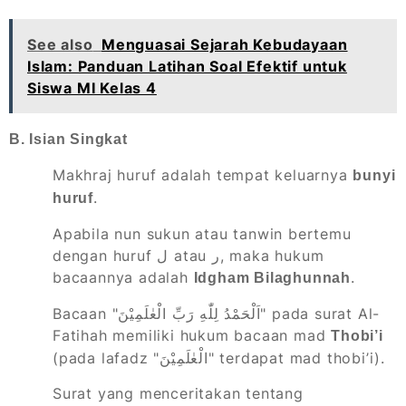
See also
Menguasai Sejarah Kebudayaan
Islam: Panduan Latihan Soal Efektif untuk
Siswa MI Kelas 4
B. Isian Singkat
Makhraj huruf adalah tempat keluarnya
bunyi
.
huruf
Apabila nun sukun atau tanwin bertemu
dengan huruf ل atau ر, maka hukum
bacaannya adalah
.
Idgham Bilaghunnah
Bacaan "اَلْحَمْدُ لِلّٰهِ رَبِّ الْعٰلَمِيْنَ" pada surat Al-
Fatihah memiliki hukum bacaan mad
Thobi’i
(pada lafadz "الْعٰلَمِيْنَ" terdapat mad thobi’i).
Surat yang menceritakan tentang