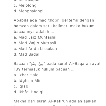
c. Melolong
d. Menghalangi
Apabila ada mad thobi’i bertemu dengan
hamzah dalam satu kalimat, maka hukum
bacaannya adalah …
a. Mad Jaiz Munfashil
b. Mad Wajib Muttasil
c. Mad Aridh Lissukun
d. Mad Badal
Bacaan "مِنْ عِنْدِ" pada surat Al-Baqarah ayat
189 termasuk hukum bacaan …
a. Izhar Halqi
b. Idgham Mimi
c. Iqlab
d. Ikhfa’ Haqiqi
Makna dari surat Al-Kafirun adalah ajakan