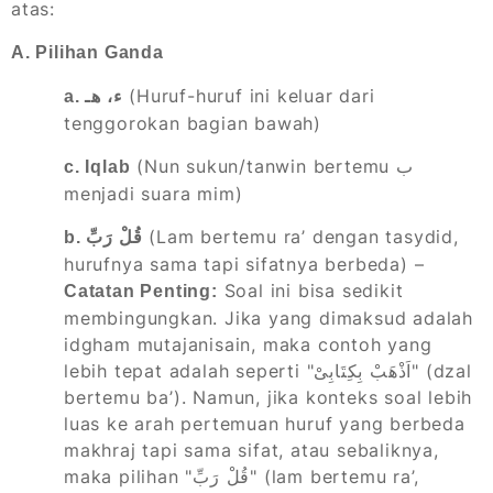
atas:
A. Pilihan Ganda
(Huruf-huruf ini keluar dari
a. ء، هـ
tenggorokan bagian bawah)
(Nun sukun/tanwin bertemu ب
c. Iqlab
menjadi suara mim)
(Lam bertemu ra’ dengan tasydid,
b. قُلْ رَبِّ
hurufnya sama tapi sifatnya berbeda) –
Soal ini bisa sedikit
Catatan Penting:
membingungkan. Jika yang dimaksud adalah
idgham mutajanisain, maka contoh yang
lebih tepat adalah seperti "اَذْهَبْ بِكِتَابِىْ" (dzal
bertemu ba’). Namun, jika konteks soal lebih
luas ke arah pertemuan huruf yang berbeda
makhraj tapi sama sifat, atau sebaliknya,
maka pilihan "قُلْ رَبِّ" (lam bertemu ra’,