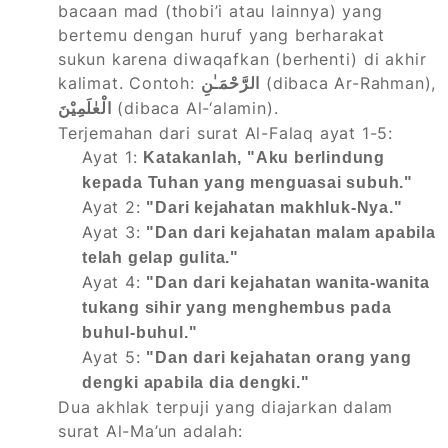
bacaan mad (thobi’i atau lainnya) yang
bertemu dengan huruf yang berharakat
sukun karena diwaqafkan (berhenti) di akhir
kalimat. Contoh:
(dibaca Ar-Rahman),
الرَّحْمَـٰنِ
(dibaca Al-‘alamin).
الْعٰلَمِيْنَ
Terjemahan dari surat Al-Falaq ayat 1-5:
Ayat 1:
Katakanlah, "Aku berlindung
kepada Tuhan yang menguasai subuh."
Ayat 2:
"Dari kejahatan makhluk-Nya."
Ayat 3:
"Dan dari kejahatan malam apabila
telah gelap gulita."
Ayat 4:
"Dan dari kejahatan wanita-wanita
tukang sihir yang menghembus pada
buhul-buhul."
Ayat 5:
"Dan dari kejahatan orang yang
dengki apabila dia dengki."
Dua akhlak terpuji yang diajarkan dalam
surat Al-Ma’un adalah: