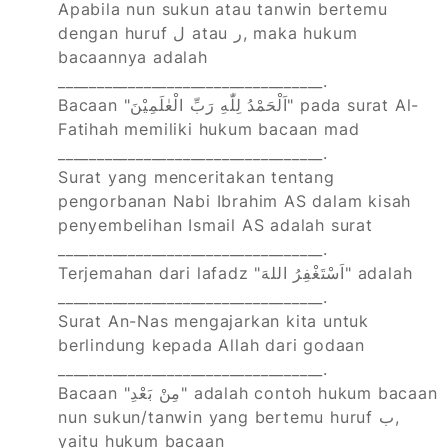
Apabila nun sukun atau tanwin bertemu
dengan huruf ل atau ر, maka hukum
bacaannya adalah
__________________________________.
Bacaan "اَلْحَمْدُ لِلّٰهِ رَبِّ الْعٰلَمِيْنَ" pada surat Al-
Fatihah memiliki hukum bacaan mad
__________________________________.
Surat yang menceritakan tentang
pengorbanan Nabi Ibrahim AS dalam kisah
penyembelihan Ismail AS adalah surat
__________________________________.
Terjemahan dari lafadz "اَسْتَغْفِرُ اللهَ" adalah
__________________________________.
Surat An-Nas mengajarkan kita untuk
berlindung kepada Allah dari godaan
__________________________________.
Bacaan "مِنْ بَعْدِ" adalah contoh hukum bacaan
nun sukun/tanwin yang bertemu huruf ب,
yaitu hukum bacaan