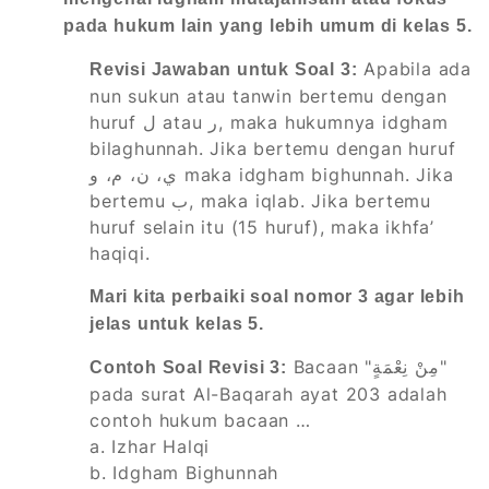
pada hukum lain yang lebih umum di kelas 5.
Apabila ada
Revisi Jawaban untuk Soal 3:
nun sukun atau tanwin bertemu dengan
huruf ل atau ر, maka hukumnya idgham
bilaghunnah. Jika bertemu dengan huruf
ي، ن، م، و maka idgham bighunnah. Jika
bertemu ب, maka iqlab. Jika bertemu
huruf selain itu (15 huruf), maka ikhfa’
haqiqi.
Mari kita perbaiki soal nomor 3 agar lebih
jelas untuk kelas 5.
Bacaan "مِنْ نِعْمَةٍ"
Contoh Soal Revisi 3:
pada surat Al-Baqarah ayat 203 adalah
contoh hukum bacaan …
a. Izhar Halqi
b. Idgham Bighunnah