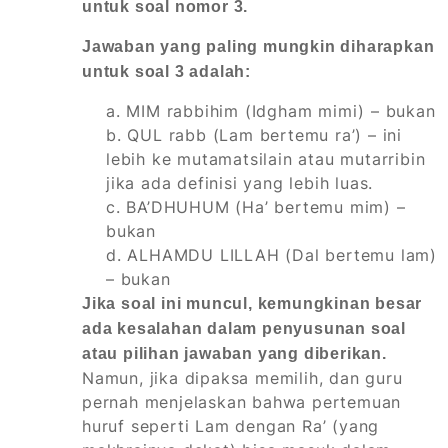
untuk soal nomor 3.
Jawaban yang paling mungkin diharapkan
untuk soal 3 adalah:
a. MIM
rabbihim
(Idgham mimi) –
bukan
b. QUL
rabb
(Lam bertemu ra’) – ini
lebih ke
mutamatsilain
atau
mutarribin
jika ada definisi yang lebih luas.
c. BA’DHUHUM (Ha’ bertemu mim) –
bukan
d. ALHAMDU LILLAH (Dal bertemu lam)
–
bukan
Jika soal ini muncul, kemungkinan besar
ada kesalahan dalam penyusunan soal
atau pilihan jawaban yang diberikan.
Namun, jika dipaksa memilih, dan guru
pernah menjelaskan bahwa pertemuan
huruf seperti Lam dengan Ra’ (yang