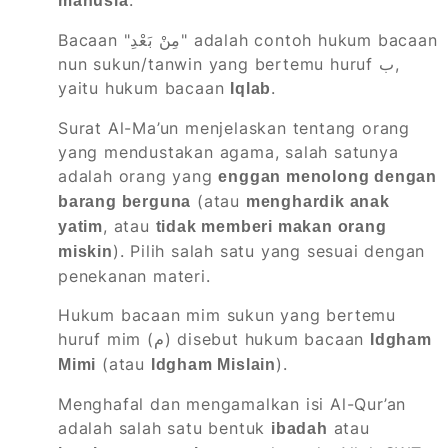
.
manusia
Bacaan "مِنْ بَعْدِ" adalah contoh hukum bacaan
nun sukun/tanwin yang bertemu huruf ب,
yaitu hukum bacaan
.
Iqlab
Surat Al-Ma’un menjelaskan tentang orang
yang mendustakan agama, salah satunya
adalah orang yang
enggan menolong dengan
(atau
barang berguna
menghardik anak
, atau
yatim
tidak memberi makan orang
). Pilih salah satu yang sesuai dengan
miskin
penekanan materi.
Hukum bacaan mim sukun yang bertemu
huruf mim (م) disebut hukum bacaan
Idgham
(atau
).
Mimi
Idgham Mislain
Menghafal dan mengamalkan isi Al-Qur’an
adalah salah satu bentuk
atau
ibadah