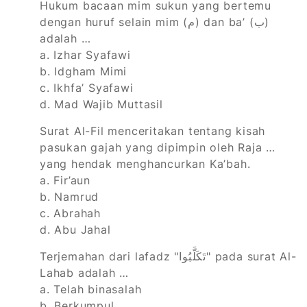
Hukum bacaan mim sukun yang bertemu
dengan huruf selain mim (م) dan ba’ (ب)
adalah …
a. Izhar Syafawi
b. Idgham Mimi
c. Ikhfa’ Syafawi
d. Mad Wajib Muttasil
Surat Al-Fil menceritakan tentang kisah
pasukan gajah yang dipimpin oleh Raja …
yang hendak menghancurkan Ka’bah.
a. Fir’aun
b. Namrud
c. Abrahah
d. Abu Jahal
Terjemahan dari lafadz "تَكَلَّبُوا" pada surat Al-
Lahab adalah …
a. Telah binasalah
b. Berkumpul