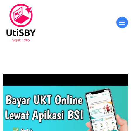
Skip
to
content
Masa Depan Cerah, Pendidikan Berkualitas, Inovasi
utisby.ac.id
Tanpa Batas