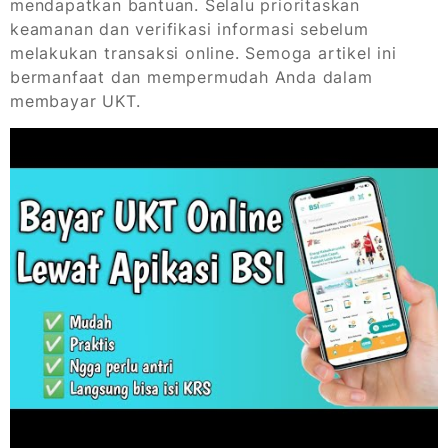
mendapatkan bantuan. Selalu prioritaskan
keamanan dan verifikasi informasi sebelum
melakukan transaksi online. Semoga artikel ini
bermanfaat dan mempermudah Anda dalam
membayar UKT.