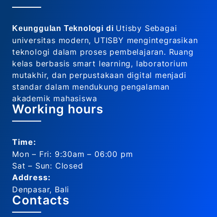
Utisby Sebagai
Keunggulan Teknologi di
universitas modern, UTISBY mengintegrasikan
teknologi dalam proses pembelajaran. Ruang
kelas berbasis smart learning, laboratorium
mutakhir, dan perpustakaan digital menjadi
standar dalam mendukung pengalaman
akademik mahasiswa
Working hours
Time:
Mon – Fri: 9:30am – 06:00 pm
Sat – Sun: Closed
Address:
Denpasar, Bali
Contacts