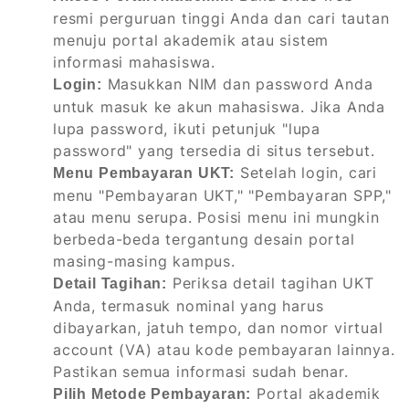
resmi perguruan tinggi Anda dan cari tautan
menuju portal akademik atau sistem
informasi mahasiswa.
Masukkan NIM dan password Anda
Login:
untuk masuk ke akun mahasiswa. Jika Anda
lupa password, ikuti petunjuk "lupa
password" yang tersedia di situs tersebut.
Setelah login, cari
Menu Pembayaran UKT:
menu "Pembayaran UKT," "Pembayaran SPP,"
atau menu serupa. Posisi menu ini mungkin
berbeda-beda tergantung desain portal
masing-masing kampus.
Periksa detail tagihan UKT
Detail Tagihan:
Anda, termasuk nominal yang harus
dibayarkan, jatuh tempo, dan nomor virtual
account (VA) atau kode pembayaran lainnya.
Pastikan semua informasi sudah benar.
Portal akademik
Pilih Metode Pembayaran: