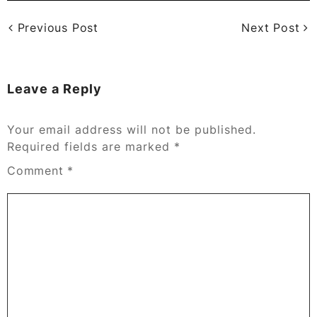
Previous Post
Next Post
Leave a Reply
Your email address will not be published.
Required fields are marked
*
Comment
*