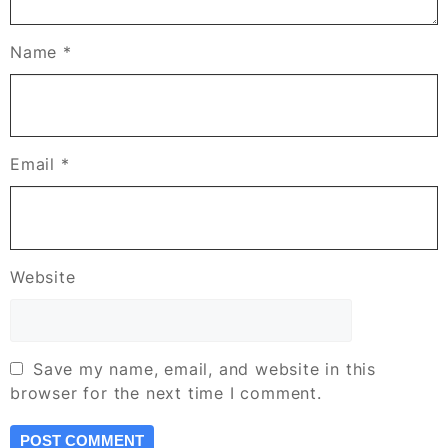
Name
*
Email
*
Website
Save my name, email, and website in this
browser for the next time I comment.