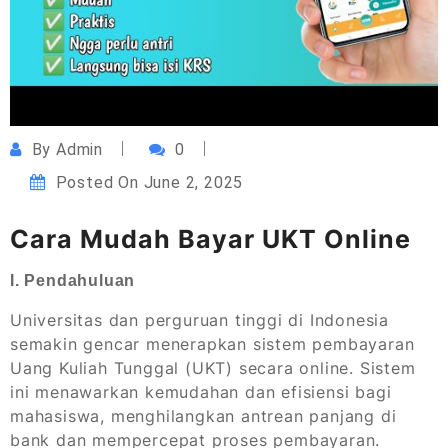
By
Admin
0
Posted On
June 2, 2025
Cara Mudah Bayar UKT Online
I. Pendahuluan
Universitas dan perguruan tinggi di Indonesia
semakin gencar menerapkan sistem pembayaran
Uang Kuliah Tunggal (UKT) secara online. Sistem
ini menawarkan kemudahan dan efisiensi bagi
mahasiswa, menghilangkan antrean panjang di
bank dan mempercepat proses pembayaran.