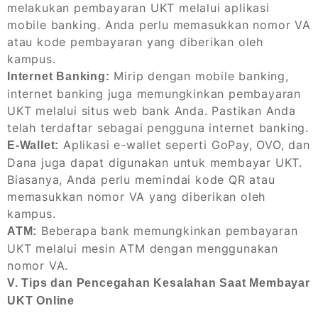
melakukan pembayaran UKT melalui aplikasi
mobile banking. Anda perlu memasukkan nomor VA
atau kode pembayaran yang diberikan oleh
kampus.
Mirip dengan mobile banking,
Internet Banking:
internet banking juga memungkinkan pembayaran
UKT melalui situs web bank Anda. Pastikan Anda
telah terdaftar sebagai pengguna internet banking.
Aplikasi e-wallet seperti GoPay, OVO, dan
E-Wallet:
Dana juga dapat digunakan untuk membayar UKT.
Biasanya, Anda perlu memindai kode QR atau
memasukkan nomor VA yang diberikan oleh
kampus.
Beberapa bank memungkinkan pembayaran
ATM:
UKT melalui mesin ATM dengan menggunakan
nomor VA.
V. Tips dan Pencegahan Kesalahan Saat Membayar
UKT Online