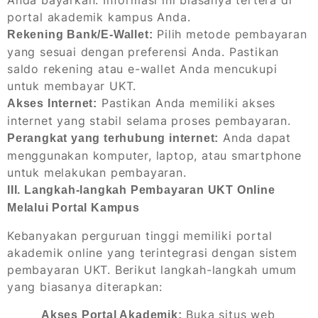
Anda bayarkan. Informasi ini biasanya tertera di
portal akademik kampus Anda.
Pilih metode pembayaran
Rekening Bank/E-Wallet:
yang sesuai dengan preferensi Anda. Pastikan
saldo rekening atau e-wallet Anda mencukupi
untuk membayar UKT.
Pastikan Anda memiliki akses
Akses Internet:
internet yang stabil selama proses pembayaran.
Anda dapat
Perangkat yang terhubung internet:
menggunakan komputer, laptop, atau smartphone
untuk melakukan pembayaran.
III. Langkah-langkah Pembayaran UKT Online
Melalui Portal Kampus
Kebanyakan perguruan tinggi memiliki portal
akademik online yang terintegrasi dengan sistem
pembayaran UKT. Berikut langkah-langkah umum
yang biasanya diterapkan:
Buka situs web
Akses Portal Akademik: