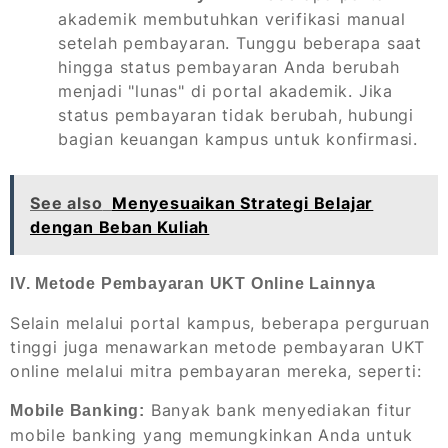
akademik membutuhkan verifikasi manual
setelah pembayaran. Tunggu beberapa saat
hingga status pembayaran Anda berubah
menjadi "lunas" di portal akademik. Jika
status pembayaran tidak berubah, hubungi
bagian keuangan kampus untuk konfirmasi.
See also
Menyesuaikan Strategi Belajar
dengan Beban Kuliah
IV. Metode Pembayaran UKT Online Lainnya
Selain melalui portal kampus, beberapa perguruan
tinggi juga menawarkan metode pembayaran UKT
online melalui mitra pembayaran mereka, seperti:
Banyak bank menyediakan fitur
Mobile Banking:
mobile banking yang memungkinkan Anda untuk