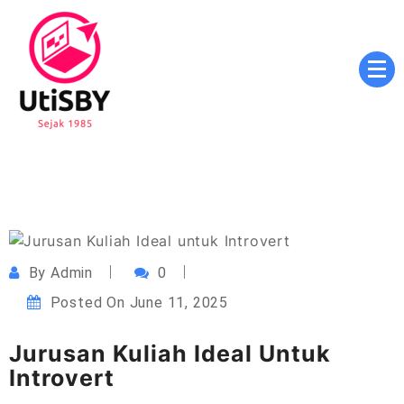
Skip
to
content
Masa Depan Cerah, Pendidikan Berkualitas, Inovasi
utisby.ac.id
Tanpa Batas
By
Admin
0
Posted On
June 11, 2025
Jurusan Kuliah Ideal Untuk
Introvert