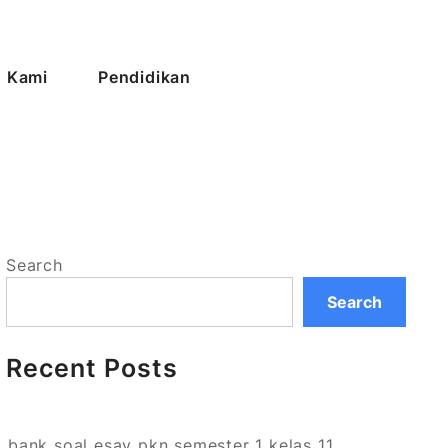
 Kami
Pendidikan
Search
Search
Recent Posts
bank soal esay pkn semester 1 kelas 11