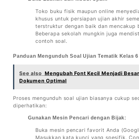
Toko buku fisik maupun online menyedia
khusus untuk persiapan ujian akhir seme
terstruktur dengan baik dan mencakup 
Beberapa sekolah mungkin juga mendistr
contoh soal.
Panduan Mengunduh Soal Ujian Tematik Kelas 6
See also
Mengubah Font Kecil Menjadi Besar
Dokumen Optimal
Proses mengunduh soal ujian biasanya cukup se
diperhatikan:
Gunakan Mesin Pencari dengan Bijak:
Buka mesin pencari favorit Anda (Google,
Masukkan kata kunci yang spesifik. Con