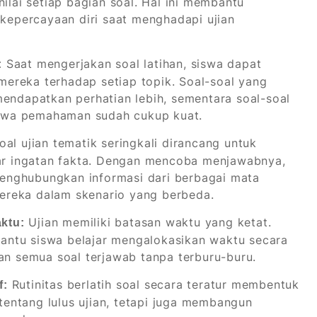
nilai setiap bagian soal. Hal ini membantu
epercayaan diri saat menghadapi ujian
Saat mengerjakan soal latihan, siswa dapat
:
ereka terhadap setiap topik. Soal-soal yang
mendapatkan perhatian lebih, sementara soal-soal
hwa pemahaman sudah cukup kuat.
al ujian tematik seringkali dirancang untuk
r ingatan fakta. Dengan mencoba menjawabnya,
, menghubungkan informasi dari berbagai mata
ereka dalam skenario yang berbeda.
Ujian memiliki batasan waktu yang ketat.
ktu:
antu siswa belajar mengalokasikan waktu secara
kan semua soal terjawab tanpa terburu-buru.
Rutinitas berlatih soal secara teratur membentuk
f:
 tentang lulus ujian, tetapi juga membangun