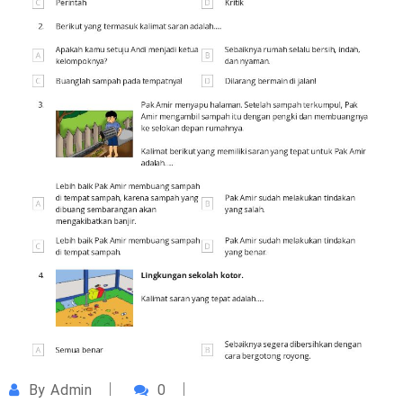
By
Admin
0