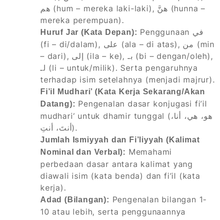
هم (hum – mereka laki-laki), هنَّ (hunna –
mereka perempuan).
Penggunaan في
Huruf Jar (Kata Depan):
(fi – di/dalam), على (ala – di atas), من (min
– dari), إلى (ila – ke), بـ (bi – dengan/oleh),
لـ (li – untuk/milik). Serta pengaruhnya
terhadap isim setelahnya (menjadi majrur).
Fi’il Mudhari’ (Kata Kerja Sekarang/Akan
Pengenalan dasar konjugasi fi’il
Datang):
mudhari’ untuk dhamir tunggal (هو، هي، أنا،
أنتَ، أنتِ).
Jumlah Ismiyyah dan Fi’liyyah (Kalimat
Memahami
Nominal dan Verbal):
perbedaan dasar antara kalimat yang
diawali isim (kata benda) dan fi’il (kata
kerja).
Pengenalan bilangan 1-
Adad (Bilangan):
10 atau lebih, serta penggunaannya