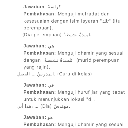
كراسةٌ
Jawaban:
Menguji mufradat dan
Pembahasan:
kesesuaian dengan isim isyarah "تلك" (itu
perempuan).
… (Dia perempuan) تلميذةٌ نشيطةٌ.
هي
Jawaban:
Menguji dhamir yang sesuai
Pembahasan:
dengan "تلميذةٌ نشيطةٌ" (murid perempuan
yang rajin).
المدرسُ … الفصلِ. (Guru di kelas)
في
Jawaban:
Menguji huruf jar yang tepat
Pembahasan:
untuk menunjukkan lokasi "di".
هذا أبي، … (Dia) مهندسٌ.
هو
Jawaban:
Menguji dhamir yang sesuai
Pembahasan: