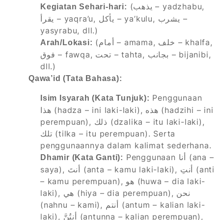
(يذهب – yadzhabu,
Kegiatan Sehari-hari:
يقرأ – yaqra’u, يأكل – ya’kulu, يشرب –
yasyrabu, dll.)
(أمام – amama, خلف – khalfa,
Arah/Lokasi:
فوق – fawqa, تحت – tahta, بجانب – bijanibi,
dll.)
Qawa’id (Tata Bahasa):
Penggunaan
Isim Isyarah (Kata Tunjuk):
هذا (hadza – ini laki-laki), هذه (hadzihi – ini
perempuan), ذلك (dzalika – itu laki-laki),
تلك (tilka – itu perempuan). Serta
penggunaannya dalam kalimat sederhana.
Penggunaan أنا (ana –
Dhamir (Kata Ganti):
saya), أنتَ (anta – kamu laki-laki), أنتِ (anti
– kamu perempuan), هو (huwa – dia laki-
laki), هي (hiya – dia perempuan), نحن
(nahnu – kami), أنتم (antum – kalian laki-
laki), أنتُنَّ (antunna – kalian perempuan),