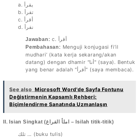
a. يقرأ
b. تقرأ
c. أقرأ
d. نقرأ
c. أقرأ
Jawaban:
Menguji konjugasi fi’il
Pembahasan:
mudhari’ (kata kerja sekarang/akan
datang) dengan dhamir "أنا" (saya). Bentuk
yang benar adalah "أقرأ" (saya membaca).
See also
Microsoft Word'de Sayfa Fontunu
Değiştirmenin Kapsamlı Rehberi:
Biçimlendirme Sanatında Uzmanlaşın
II. Isian Singkat (املأ الفراغ – Isilah titik-titik)
تلك … (buku tulis)