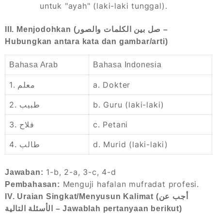
untuk "ayah" (laki-laki tunggal).
III. Menjodohkan (صل بين الكلمات والصور –
Hubungkan antara kata dan gambar/arti)
Bahasa Arab
Bahasa Indonesia
1. معلم
a. Dokter
2. طبيب
b. Guru (laki-laki)
3. فلاح
c. Petani
4. طالب
d. Murid (laki-laki)
1-b, 2-a, 3-c, 4-d
Jawaban:
Menguji hafalan mufradat profesi.
Pembahasan:
IV. Uraian Singkat/Menyusun Kalimat (أجب عن
الأسئلة التالية – Jawablah pertanyaan berikut)