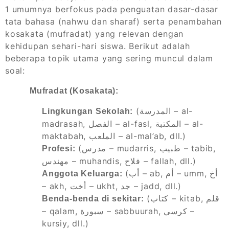
1 umumnya berfokus pada penguatan dasar-dasar
tata bahasa (nahwu dan sharaf) serta penambahan
kosakata (mufradat) yang relevan dengan
kehidupan sehari-hari siswa. Berikut adalah
beberapa topik utama yang sering muncul dalam
soal:
Mufradat (Kosakata):
(المدرسة – al-
Lingkungan Sekolah:
madrasah, الفصل – al-fasl, المكتبة – al-
maktabah, الملعب – al-mal’ab, dll.)
(مدرس – mudarris, طبيب – tabib,
Profesi:
مهندس – muhandis, فلاح – fallah, dll.)
(أب – ab, أم – umm, أخ
Anggota Keluarga:
– akh, أخت – ukht, جد – jadd, dll.)
(كتاب – kitab, قلم
Benda-benda di sekitar:
– qalam, سبورة – sabbuurah, كرسي –
kursiy, dll.)