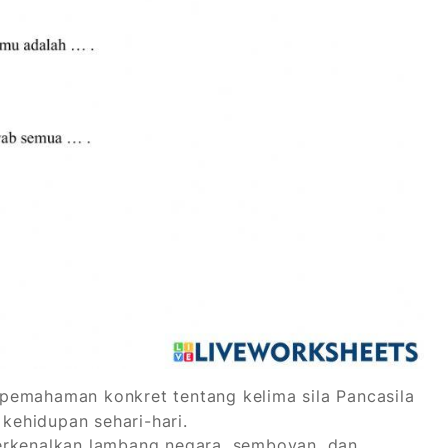
emahaman konkret tentang kelima sila Pancasila
ehidupan sehari-hari.
kenalkan lambang negara, semboyan, dan