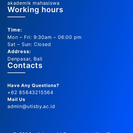
akademik mahasiswa
Working hours
Time:
Mon – Fri: 9:30am – 06:00 pm
Sat – Sun: Closed
Address:
Denpasar, Bali
Contacts
Have Any Questions?
+62 85643215564
Mail Us
admin@utisby.ac.id