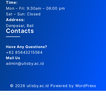
Time:
Mon – Fri: 9:30am – 06:00 pm
Sat – Sun: Closed
Address:
Denpasar, Bali
Contacts
Have Any Questions?
+62 85643215564
Mail Us
admin@utisby.ac.id
© 2026
utisby.ac.id
Powered by WordPress