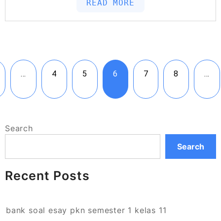
READ MORE
…
4
5
6
7
8
…
Search
Search
Recent Posts
bank soal esay pkn semester 1 kelas 11