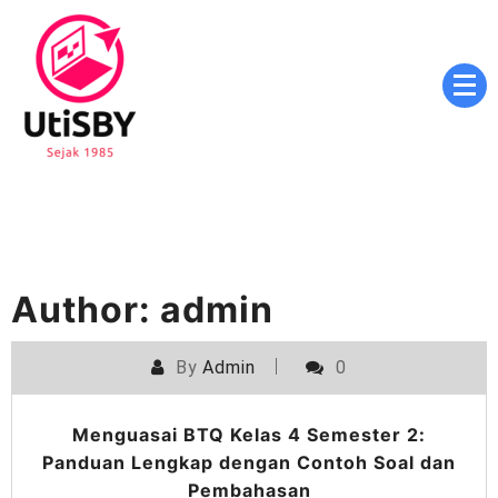
Skip
to
content
Masa Depan Cerah, Pendidikan Berkualitas, Inovasi
utisby.ac.id
Tanpa Batas
Author:
admin
By
Admin
0
Menguasai BTQ Kelas 4 Semester 2:
Panduan Lengkap dengan Contoh Soal dan
Pembahasan