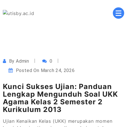
Skip
to
content
Masa Depan Cerah, Pendidikan Berkualitas, Inovasi
utisby.ac.id
Tanpa Batas
By
Admin
0
Posted On
March 24, 2026
Kunci Sukses Ujian: Panduan
Lengkap Mengunduh Soal UKK
Agama Kelas 2 Semester 2
Kurikulum 2013
Ujian Kenaikan Kelas (UKK) merupakan momen