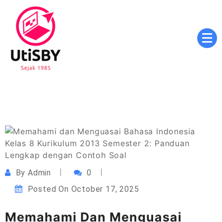
Skip
to
content
Masa Depan Cerah, Pendidikan Berkualitas, Inovasi
utisby.ac.id
Tanpa Batas
By
Admin
0
Posted On
October 17, 2025
Memahami Dan Menguasai