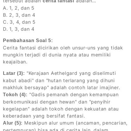
tersebut adalah
adalah…
cerita fantasi
A. 1, 2, dan 5
B. 2, 3, dan 4
C. 3, 4, dan 5
D. 1, 3, dan 4
Pembahasan Soal 5:
Cerita fantasi dicirikan oleh unsur-uns yang tidak
mungkin terjadi di dunia nyata atau memiliki
keajaiban.
"Kerajaan Aethelgard yang diselimuti
Latar (3):
kabut abadi" dan "hutan terlarang yang dihuni
makhluk bersayap" adalah contoh latar imajiner.
"Gadis pemanah dengan kemampuan
Tokoh (4):
berkomunikasi dengan hewan" dan "penyihir
kegelapan" adalah tokoh dengan kekuatan atau
keberadaan yang bersifat fantasi.
Meskipun alur umum (ancaman, pencarian,
Alur (5):
pertempuran) bisa ada di cerita lain, dalam