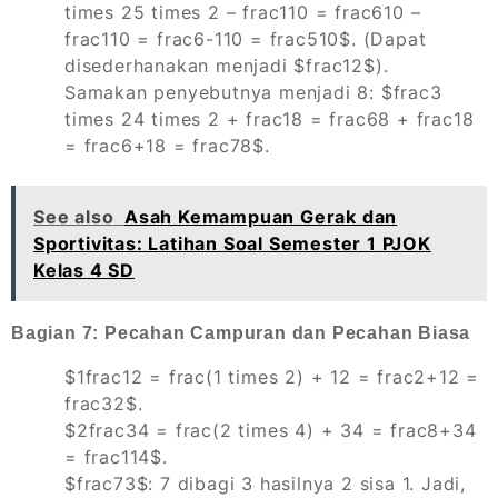
times 25 times 2 – frac110 = frac610 –
frac110 = frac6-110 = frac510$. (Dapat
disederhanakan menjadi $frac12$).
Samakan penyebutnya menjadi 8: $frac3
times 24 times 2 + frac18 = frac68 + frac18
= frac6+18 = frac78$.
See also
Asah Kemampuan Gerak dan
Sportivitas: Latihan Soal Semester 1 PJOK
Kelas 4 SD
Bagian 7: Pecahan Campuran dan Pecahan Biasa
$1frac12 = frac(1 times 2) + 12 = frac2+12 =
frac32$.
$2frac34 = frac(2 times 4) + 34 = frac8+34
= frac114$.
$frac73$: 7 dibagi 3 hasilnya 2 sisa 1. Jadi,