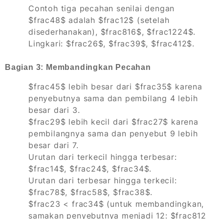
Contoh tiga pecahan senilai dengan
$frac48$ adalah $frac12$ (setelah
disederhanakan), $frac816$, $frac1224$.
Lingkari: $frac26$, $frac39$, $frac412$.
Bagian 3: Membandingkan Pecahan
$frac45$ lebih besar dari $frac35$ karena
penyebutnya sama dan pembilang 4 lebih
besar dari 3.
$frac29$ lebih kecil dari $frac27$ karena
pembilangnya sama dan penyebut 9 lebih
besar dari 7.
Urutan dari terkecil hingga terbesar:
$frac14$, $frac24$, $frac34$.
Urutan dari terbesar hingga terkecil:
$frac78$, $frac58$, $frac38$.
$frac23 < frac34$ (untuk membandingkan,
samakan penyebutnya menjadi 12: $frac812