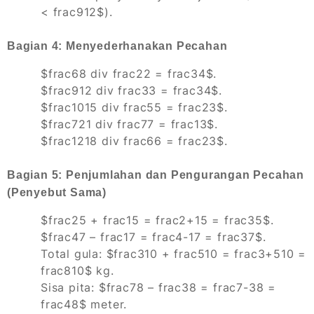
< frac912$).
Bagian 4: Menyederhanakan Pecahan
$frac68 div frac22 = frac34$.
$frac912 div frac33 = frac34$.
$frac1015 div frac55 = frac23$.
$frac721 div frac77 = frac13$.
$frac1218 div frac66 = frac23$.
Bagian 5: Penjumlahan dan Pengurangan Pecahan
(Penyebut Sama)
$frac25 + frac15 = frac2+15 = frac35$.
$frac47 – frac17 = frac4-17 = frac37$.
Total gula: $frac310 + frac510 = frac3+510 =
frac810$ kg.
Sisa pita: $frac78 – frac38 = frac7-38 =
frac48$ meter.