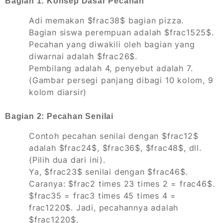
Bagian 1: Konsep Dasar Pecahan
Adi memakan $frac38$ bagian pizza.
Bagian siswa perempuan adalah $frac1525$.
Pecahan yang diwakili oleh bagian yang
diwarnai adalah $frac26$.
Pembilang adalah 4, penyebut adalah 7.
(Gambar persegi panjang dibagi 10 kolom, 9
kolom diarsir)
Bagian 2: Pecahan Senilai
Contoh pecahan senilai dengan $frac12$
adalah $frac24$, $frac36$, $frac48$, dll.
(Pilih dua dari ini).
Ya, $frac23$ senilai dengan $frac46$.
Caranya: $frac2 times 23 times 2 = frac46$.
$frac35 = frac3 times 45 times 4 =
frac1220$. Jadi, pecahannya adalah
$frac1220$.