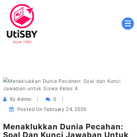
Skip
to
content
Masa Depan Cerah, Pendidikan Berkualitas, Inovasi
utisby.ac.id
Tanpa Batas
By
Admin
0
Posted On
February 24, 2026
Menaklukkan Dunia Pecahan:
Soal Dan Kunci Jawaban Untuk