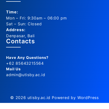
Time:
Mon – Fri: 9:30am – 06:00 pm
Sat – Sun: Closed
Address:
Denpasar, Bali
Contacts
Have Any Questions?
+62 85643215564
Mail Us
admin@utisby.ac.id
© 2026
utisby.ac.id
Powered by WordPress