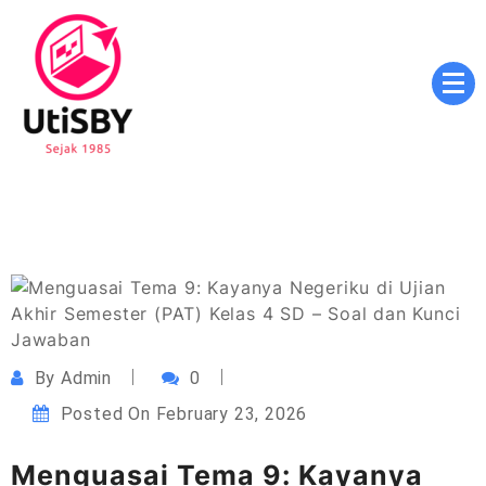
Skip
to
content
Masa Depan Cerah, Pendidikan Berkualitas, Inovasi
utisby.ac.id
Tanpa Batas
By
Admin
0
Posted On
February 23, 2026
Menguasai Tema 9: Kayanya